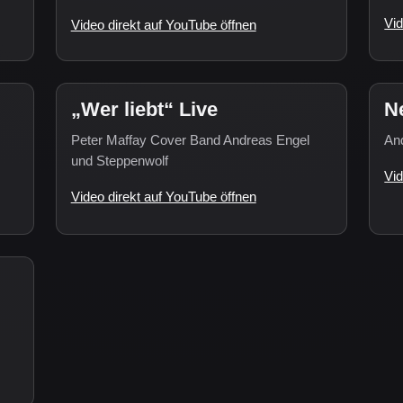
Vid
Video direkt auf YouTube öffnen
„Wer liebt“ Live
N
Peter Maffay Cover Band Andreas Engel
An
und Steppenwolf
Vid
Video direkt auf YouTube öffnen