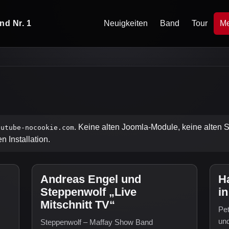
nd Nr. 1
Neuigkeiten
Band
Tour
Me
. Keine alten Joomla-Module, keine alten S
outube-nocookie.com
 Installation.
Andreas Engel und
Ha
Steppenwolf „Live
i
Mitschnitt TV“
Pe
un
Steppenwolf – Maffay Show Band